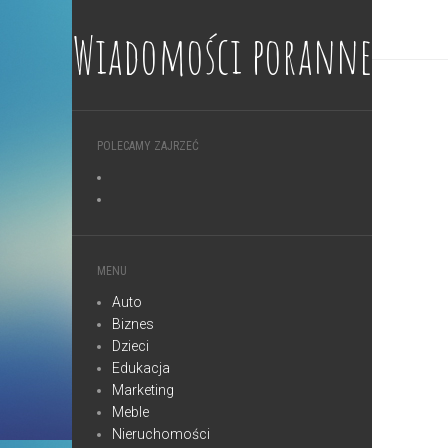
Wiadomości poranne
POLECAMY ZAJRZEĆ
MENU
Auto
Biznes
Dzieci
Edukacja
Marketing
Meble
Nieruchomości