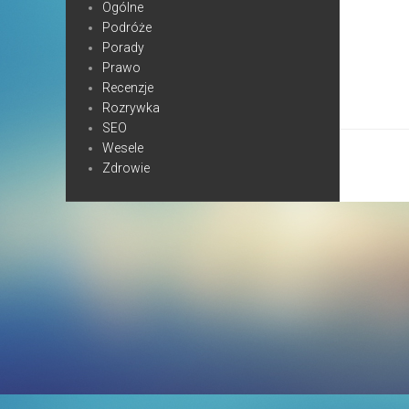
Ogólne
Podróże
Porady
Prawo
Recenzje
Rozrywka
SEO
Wesele
Zdrowie